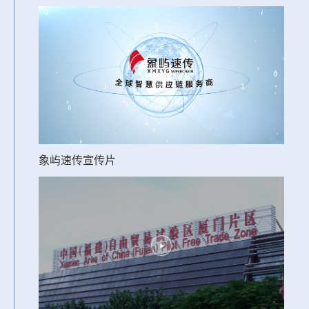
象屿速传宣传片