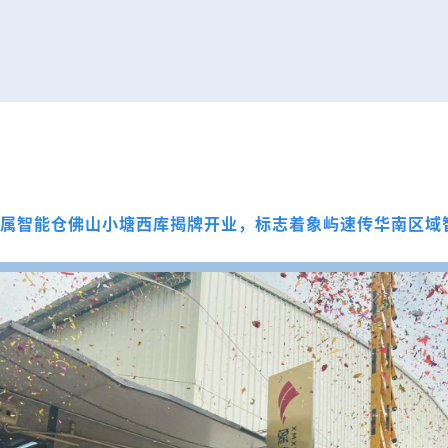
金属智能仓佛山小塘西库揭牌开业，标志着象屿速传华南区域